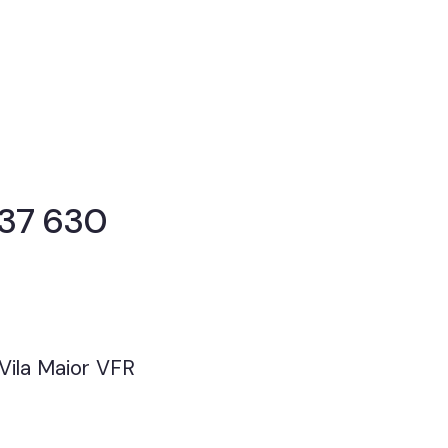
ersar
o seu negócio?
637 630
Vila Maior VFR